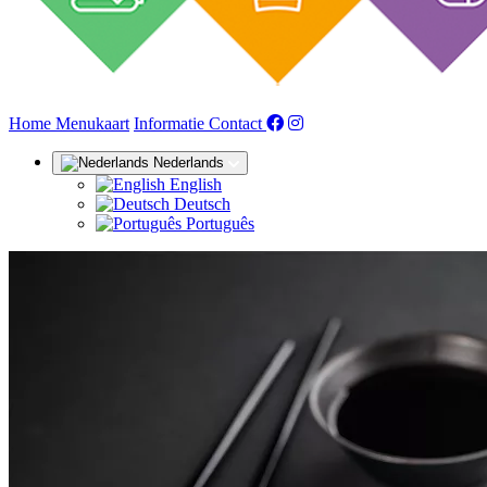
(huidige)
Home
Menukaart
Informatie
Contact
Nederlands
English
Deutsch
Português